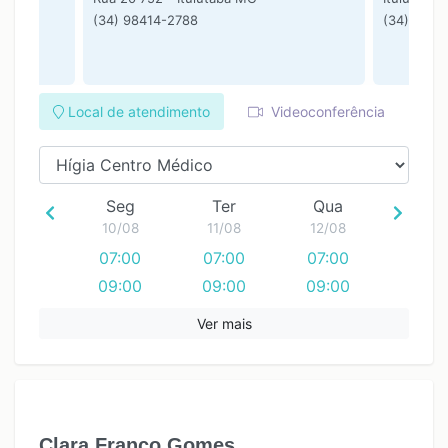
(34) 98414-2788
(34) 9841
Local de atendimento
Videoconferência
Seg
Ter
Qua
10/08
11/08
12/08
07:00
07:00
07:00
09:00
09:00
09:00
Ver mais
Clara Franco Gomes