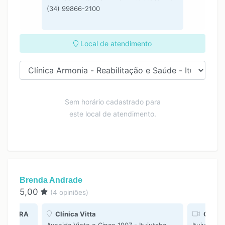
(34) 99866-2100
Local de atendimento
Sem horário cadastrado para
este local de atendimento.
Brenda Andrade
5,00
(
4
opiniões)
OLIVEIRA
Clínica Vitta
Consul