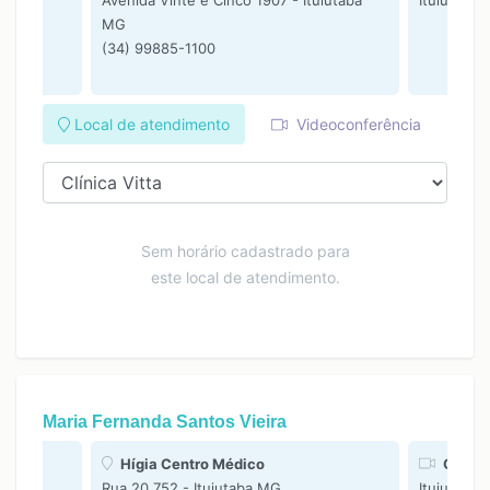
Avenida Vinte e Cinco 1907 - Ituiutaba
Ituiutaba
MG
(34) 99885-1100
Local de atendimento
Videoconferência
Sem horário cadastrado para
este local de atendimento.
Maria Fernanda Santos Vieira
Hígia Centro Médico
Online
Rua 20 752 - Ituiutaba MG
Ituiutaba