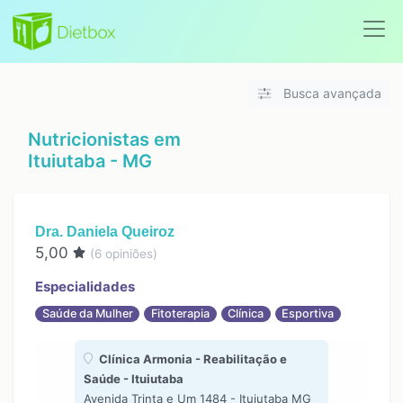
Busca avançada
Nutricionistas em
Ituiutaba - MG
Dra. Daniela Queiroz
5,00
(
6
opiniões)
Especialidades
Saúde da Mulher
Fitoterapia
Clínica
Esportiva
Clínica Armonia - Reabilitação e
Saúde - Ituiutaba
Avenida Trinta e Um 1484 - Ituiutaba MG