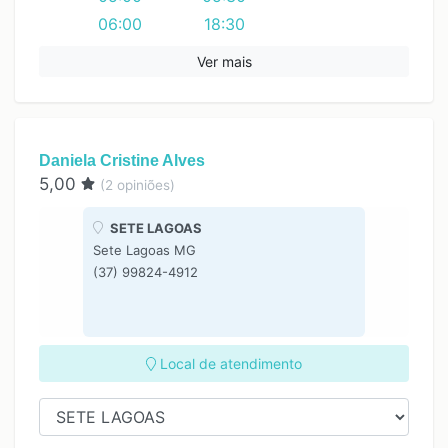
06:00
18:30
07:00
19:30
Ver mais
08:00
09:00
10:00
Daniela Cristine Alves
11:00
5,00
(
2
opiniões)
12:00
13:00
SETE LAGOAS
14:00
Sete Lagoas MG
(37) 99824-4912
15:00
16:00
17:00
18:00
Local de atendimento
19:00
20:00
21:00