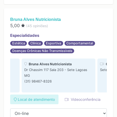
Bruna Alves Nutricionista
5,00
(
45
opiniões)
Especialidades
Estética
Clínica
Esportiva
Comportamental
Doenças Crônicas Não Transmissíveis
Bruna Alves Nutricionista
On-lin
Dr Chassim 117 Sala 203 - Sete Lagoas
Sete Lag
MG
(31) 98467-8326
Local de atendimento
Videoconferência