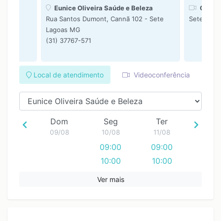
nar
Eunice Oliveira Saúde e Beleza
Consul
Rua Santos Dumont, Cannã 102 - Sete
Sete Lag
Lagoas MG
(31) 37767-571
Local de atendimento
Videoconferência
Dom
Seg
Ter
09/08
10/08
11/08
09:00
09:00
10:00
10:00
11:00
11:00
Ver mais
12:00
12:00
13:00
13:00