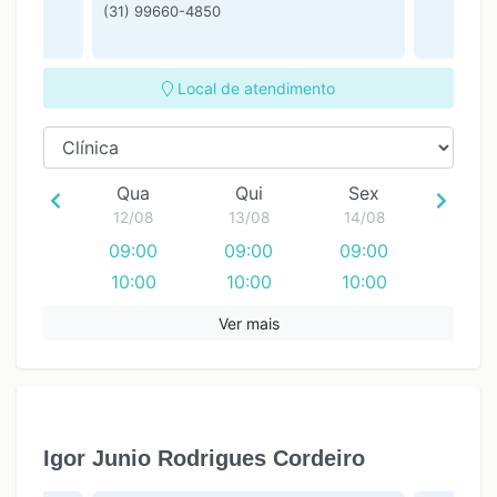
(31) 99660-4850
Local de atendimento
Qua
Qui
Sex
12/08
13/08
14/08
09:00
09:00
09:00
10:00
10:00
10:00
11:00
11:00
11:00
Ver mais
12:00
12:00
13:00
13:00
14:00
14:00
15:00
15:00
Igor Junio Rodrigues Cordeiro
16:00
16:00