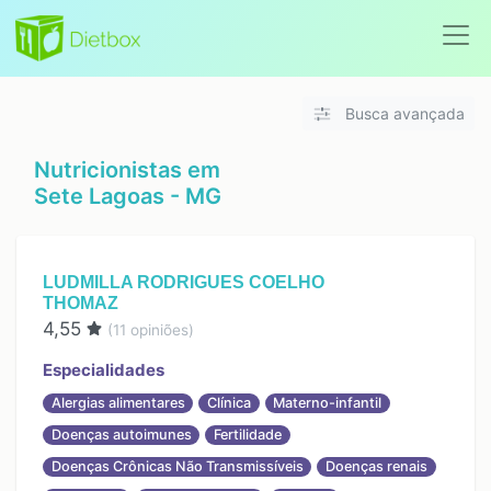
Busca avançada
Nutricionistas em
Sete Lagoas - MG
LUDMILLA RODRIGUES COELHO
THOMAZ
4,55
(
11
opiniões)
Especialidades
Alergias alimentares
Clínica
Materno-infantil
Doenças autoimunes
Fertilidade
Doenças Crônicas Não Transmissíveis
Doenças renais