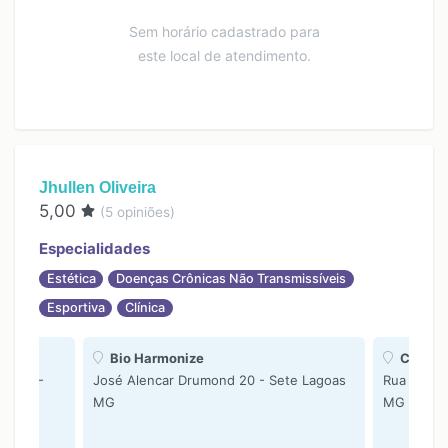
Sem horário cadastrado para
este local de atendimento.
Jhullen Oliveira
5,00
(
5
opiniões)
Especialidades
Estética
Doenças Crônicas Não Transmissíveis
Esportiva
Clínica
Bio Harmonize
Clinica
1104A -
José Alencar Drumond 20 - Sete Lagoas
Rua Floria
MG
MG