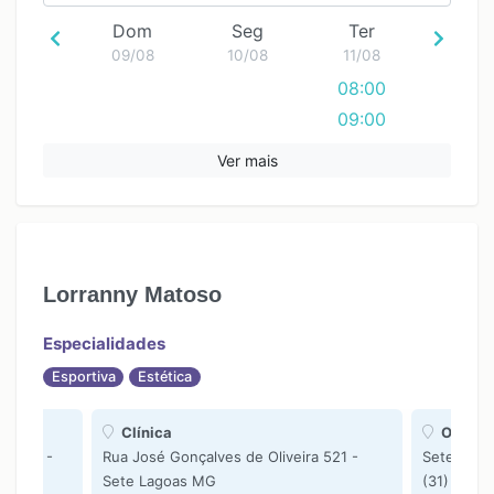
Dom
Seg
Ter
09/08
10/08
11/08
08:00
09:00
10:00
Ver mais
11:00
12:00
13:00
14:00
Lorranny Matoso
15:00
16:00
Especialidades
Esportiva
Estética
Clínica
Online
o 1849 -
Rua José Gonçalves de Oliveira 521 -
Sete Lag
Sete Lagoas MG
(31) 9966