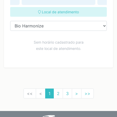
Local de atendimento
Sem horário cadastrado para
este local de atendimento.
<<
<
1
2
3
>
>>