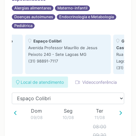
Alergias alimentares
Materno-infantil
Doenças autoimunes
Endocrinologia e Metabologia
Pediátrica
materno
Espaço Colibri
Gastrog
Avenida Professor Maurílio de Jesus
Castro - n
Peixoto 240 - Sete Lagoas MG
Rua João 
(31) 98891-7117
Lagoas M
(31) 9987
Local de atendimento
Videoconferência
Dom
Seg
Ter
09/08
10/08
11/08
08:00
09:30