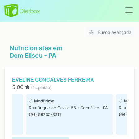
Busca avançada
Nutricionistas em
Dom Eliseu - PA
EVELINE GONCALVES FERREIRA
5,00
(
1
opinião)
MedPrime
MedCli
Rua Duque de Caxias 53 - Dom Eliseu PA
Rua Belém
(94) 99235-3317
(94) 9923