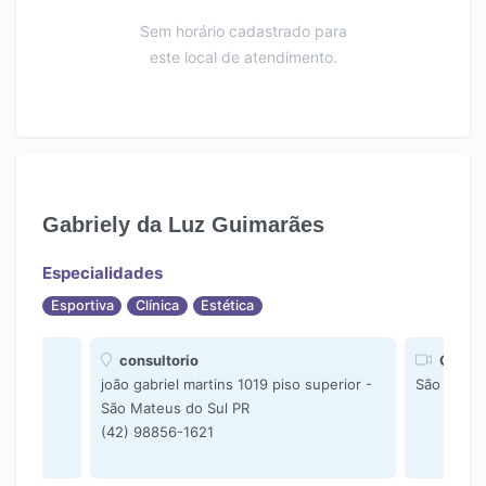
Sem horário cadastrado para
este local de atendimento.
Gabriely da Luz Guimarães
Especialidades
Esportiva
Clínica
Estética
consultorio
Online
joão gabriel martins 1019 piso superior -
São Mateu
São Mateus do Sul PR
(42) 98856-1621