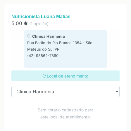
13:00
14:00
Nutricionista Luana Matias
15:00
5,00
(
1
opinião)
16:00
Clínica Harmonia
Rua Barão do Rio Branco 1354 - São
Mateus do Sul PR
(42) 98862-7860
Local de atendimento
Sem horário cadastrado para
este local de atendimento.