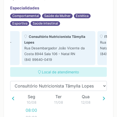
Especialidades
Comportamental
Saúde da Mulher
Estética
Esportiva
Saúde intestinal
enter
Consultório Nutricionista Tâmylla
ITC - I
 1303 -
Lopes
Rua Dr. P
Rua Desembargador João Vicente da
Natal RN
Costa 8944 Sala 106 - Natal RN
(84) 9964
(84) 99640-0419
Local de atendimento
Seg
Ter
Qua
10/08
11/08
12/08
08:00