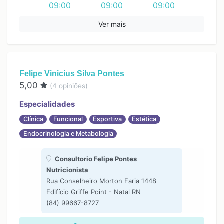
09:00
09:00
09:00
10:00
10:00
10:00
Ver mais
13:00
13:00
13:00
14:00
14:00
14:00
15:00
15:00
15:00
Felipe Vinicius Silva Pontes
16:00
16:00
16:00
5,00
(
4
opiniões)
17:00
17:00
17:00
Especialidades
Clínica
Funcional
Esportiva
Estética
Endocrinologia e Metabologia
Consultorio Felipe Pontes
Nutricionista
Rua Conselheiro Morton Faria 1448
Edifício Griffe Point - Natal RN
(84) 99667-8727