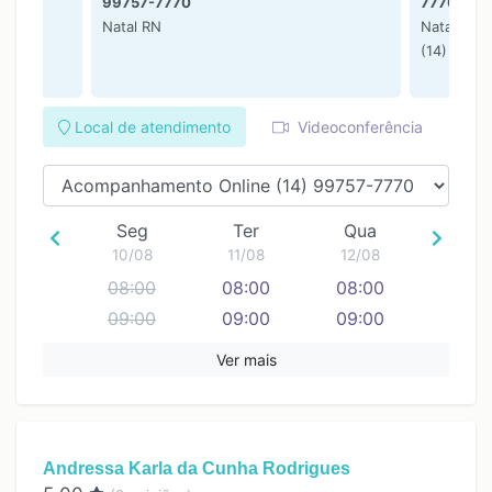
99757-7770
7770
Natal RN
Natal RN
(14) 9975
Local de atendimento
Videoconferência
Seg
Ter
Qua
10/08
11/08
12/08
08:00
08:00
08:00
09:00
09:00
09:00
10:00
10:00
10:00
Ver mais
11:00
11:00
11:00
12:00
12:00
12:00
13:00
13:00
13:00
Andressa Karla da Cunha Rodrigues
14:00
14:00
14:00