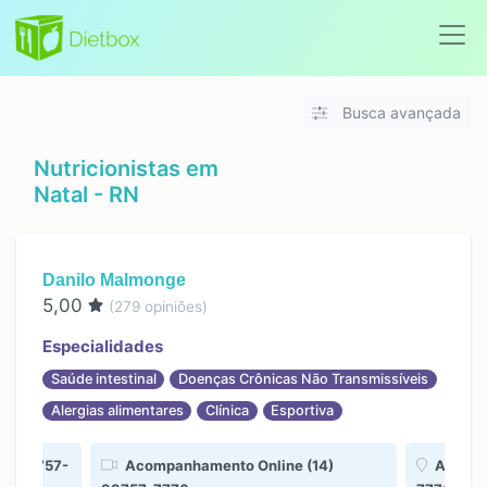
Busca avançada
Nutricionistas em
Natal - RN
Danilo Malmonge
5,00
(
279
opiniões)
Especialidades
Saúde intestinal
Doenças Crônicas Não Transmissíveis
Alergias alimentares
Clínica
Esportiva
4) 99757-
Acompanhamento Online (14)
Acompa