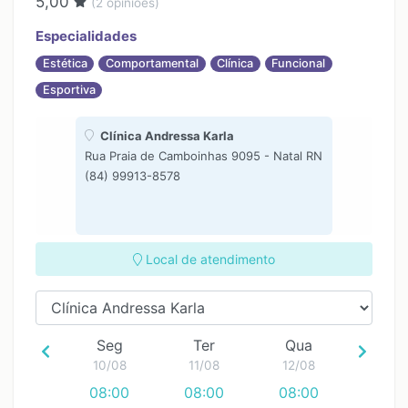
5,00
(
2
opiniões)
15:00
15:00
15:00
16:00
16:00
16:00
Especialidades
17:00
17:00
17:00
Estética
Comportamental
Clínica
Funcional
18:00
18:00
18:00
Esportiva
19:00
19:00
19:00
Clínica Andressa Karla
Rua Praia de Camboinhas 9095 - Natal RN
(84) 99913-8578
Local de atendimento
Seg
Ter
Qua
10/08
11/08
12/08
08:00
08:00
08:00