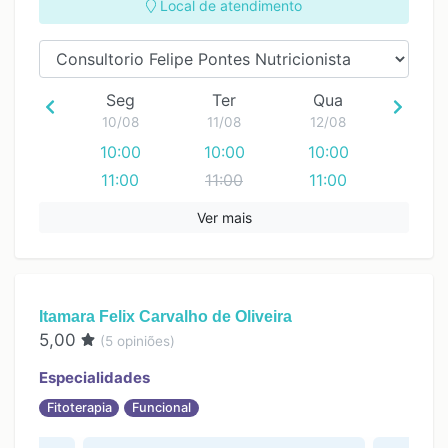
Local de atendimento
Seg
Ter
Qua
10/08
11/08
12/08
10:00
10:00
10:00
11:00
11:00
11:00
12:00
12:00
12:00
Ver mais
13:00
13:00
13:00
14:00
14:00
14:00
15:00
15:00
15:00
Itamara Felix Carvalho de Oliveira
16:00
16:00
16:00
5,00
(
5
opiniões)
17:00
17:00
17:00
Especialidades
Fitoterapia
Funcional