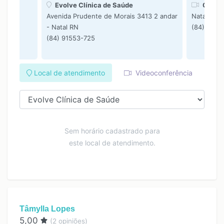
Evolve Clínica de Saúde
Consul
o de
Avenida Prudente de Morais 3413 2 andar
Natal RN
- Natal RN
(84) 9968
(84) 91553-725
Local de atendimento
Videoconferência
Sem horário cadastrado para
este local de atendimento.
Tâmylla Lopes
5,00
(
2
opiniões)