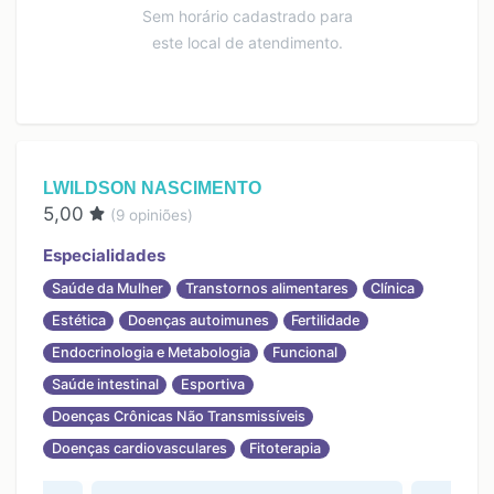
Sem horário cadastrado para
este local de atendimento.
LWILDSON NASCIMENTO
5,00
(
9
opiniões)
Especialidades
Saúde da Mulher
Transtornos alimentares
Clínica
Estética
Doenças autoimunes
Fertilidade
Endocrinologia e Metabologia
Funcional
Saúde intestinal
Esportiva
Doenças Crônicas Não Transmissíveis
Doenças cardiovasculares
Fitoterapia