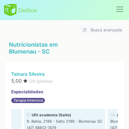
Busca avançada
Nutricionistas em
Blumenau - SC
Tainara Silveira
5,00
(
29
opiniões)
Especialidades
Terapia Intensiva
Ufit academia (Salto)
Atendi
R. Bahia, 2186 - Salto 2186 - Blumenau SC
Blumenau
(47) 98812-7479
(47) 9881