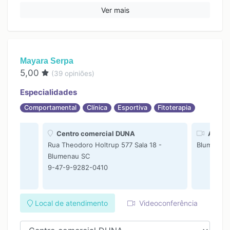
11:00
11:00
Ver mais
12:30
12:30
14:00
14:00
15:30
15:30
Mayara Serpa
17:00
17:00
5,00
(
39
opiniões)
Especialidades
Comportamental
Clínica
Esportiva
Fitoterapia
Centro comercial DUNA
ATEND
Rua Theodoro Holtrup 577 Sala 18 -
Blumenau
Blumenau SC
9-47-9-9282-0410
Local de atendimento
Videoconferência