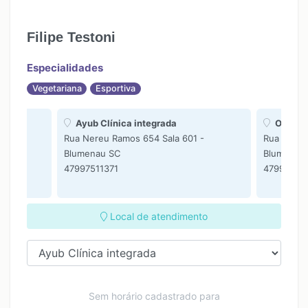
Filipe Testoni
Especialidades
Vegetariana
Esportiva
Ayub Clínica integrada
ONLIN
 -
Rua Nereu Ramos 654 Sala 601 -
Rua Nereu
Blumenau SC
Blumenau
47997511371
479975113
Local de atendimento
Sem horário cadastrado para