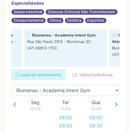
Especialidades
Saúde intestinal
Doenças Crônicas Não Transmissíveis
Comportamental
Clínica
Estética
Esportiva
tegrada
Blumenau - Academia Intent Gym
Dhenny
 Office -
Rua São Paulo 2815 - Blumenau SC
Atendimen
(47) 99912-1153
Blumenau
(47) 9991
Local de atendimento
Videoconferência
Seg
Ter
Qua
10/08
11/08
12/08
08:00
08:00
09:30
09:30