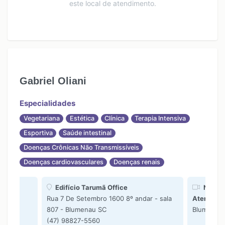
este local de atendimento.
Gabriel Oliani
Especialidades
Vegetariana
Estética
Clínica
Terapia Intensiva
Esportiva
Saúde intestinal
Doenças Crônicas Não Transmissíveis
Doenças cardiovasculares
Doenças renais
Edifício Tarumã Office
Nutrici
Rua 7 De Setembro 1600 8º andar - sala
Atendimen
807 - Blumenau SC
Blumenau
(47) 98827-5560