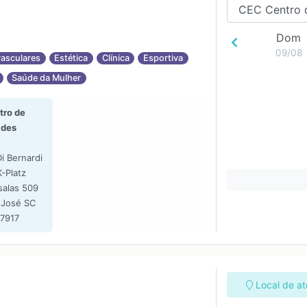
19:00
Dom
09/08
asculares
Estética
Clínica
Esportiva
Saúde da Mulher
ro de
ades
Di Bernardi
K-Platz
salas 509
 José SC
-7917
Local de a