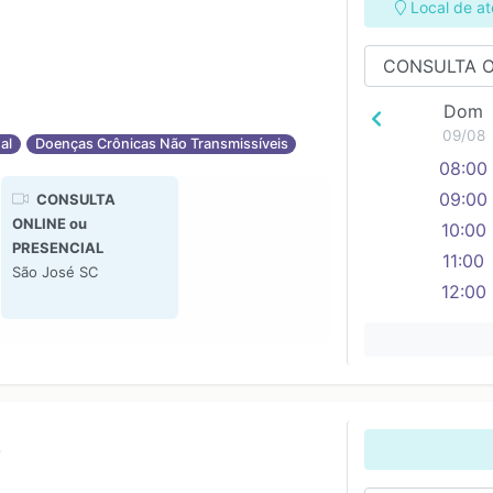
Local de a
Dom
09/08
al
Doenças Crônicas Não Transmissíveis
08:00
09:00
CONSULTA
ONLINE ou
10:00
PRESENCIAL
11:00
São José SC
12:00
13:00
14:00
15:00
16:00
17:00
s
18:00