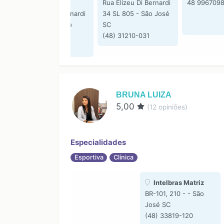
Clínicas
Rua Elizeu Di Bernardi
48 996709
Rua Elizeu di Bernardi
34 SL 805 - São José
34 Sala 510 - São
SC
José SC
(48) 31210-031
(48) 99831-7781
BRUNA LUIZA
5,00
(
12
opiniões)
Especialidades
Esportiva
Clínica
Intelbras Matriz
BR-101, 210 - - São
José SC
(48) 33819-120