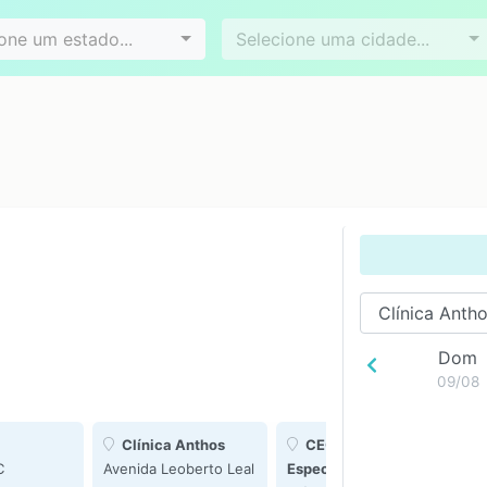
Videoconferência
Agendamento online
es
Bairros
one um estado...
Selecione uma cidade...
Dom
09/08
Clínica Anthos
CEC Centro de
C
Avenida Leoberto Leal
Especialidades
Ce