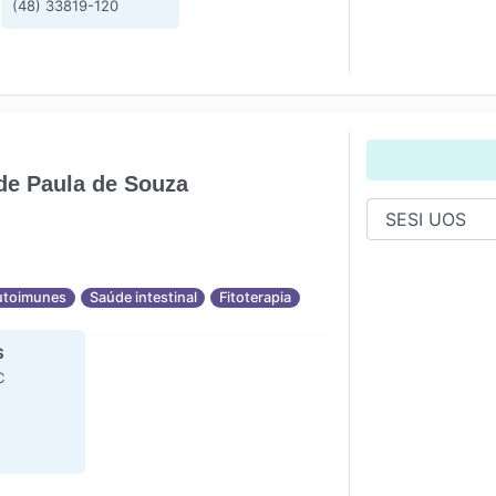
(48) 33819-120
de Paula de Souza
utoimunes
Saúde intestinal
Fitoterapia
S
C