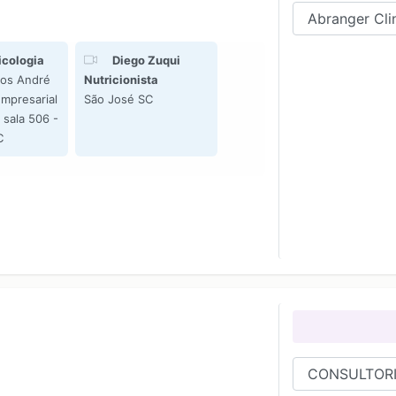
icologia
⠀Diego Zuqui
os André
Nutricionista
Empresarial
São José SC
 sala 506 -
C