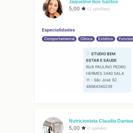
Jaqueline dos Santos
5,00
(
3
opiniões)
Especialidades
Comportamental
Clínica
Estética
Funcion
STUDIO BEM
ESTAR E SÁUDE
RUA PAULINO PEDRO
HERMES 2440 SALA
11 - São José SC
48984340239
Nutricionista Claudia Danta
5,00
(
1
opinião)