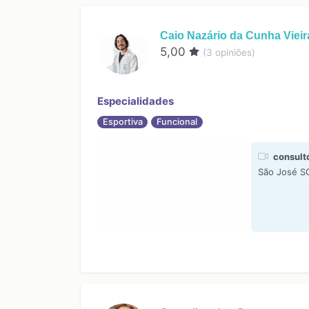
Caio Nazário da Cunha Vieir
5,00
(
3
opiniões)
Especialidades
Esportiva
Funcional
consultó
São José S