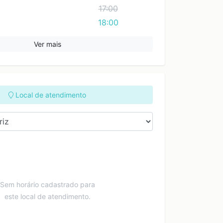
a Elizeu Di Bernardi
48 996709855
1235 Sala 206 - São
17:00
 SL 805 - São José
José SC
18:00
C
(48) 99670-9855
8) 31210-031
19:00
Ver mais
20:00
Local de atendimento
Sem horário cadastrado para
este local de atendimento.