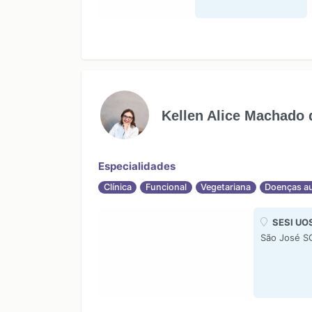
Kellen Alice Machado 
Especialidades
Clínica
Funcional
Vegetariana
Doenças a
SESI UO
São José S