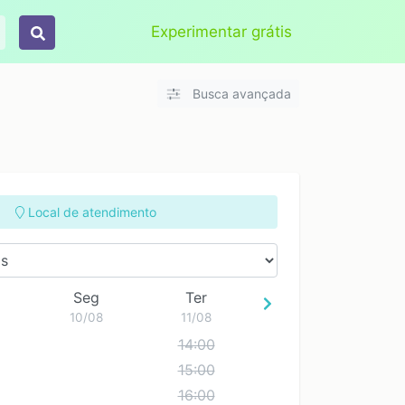
Aplicar
Limpar
Experimentar grátis
Busca avançada
Local de atendimento
Seg
Ter
10/08
11/08
14:00
15:00
Vidália Medical
Online
Clínica Anthos
nter
São José SC
Avenida Leoberto L
16:00