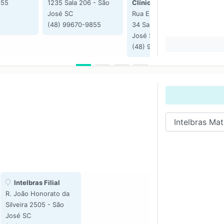
855
1235 Sala 206 - São
Clínicas
Ru
José SC
Rua Elizeu di Bernardi
34
(48) 99670-9855
34 Sala 510 - São
S
José SC
(4
(48) 99831-7781
Intelbras Filial
R. João Honorato da
Silveira 2505 - São
José SC