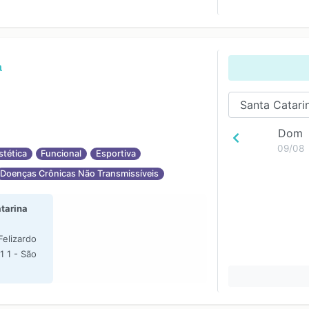
a
Dom
09/08
stética
Funcional
Esportiva
Doenças Crônicas Não Transmissíveis
tarina
elizardo
1 1 - São