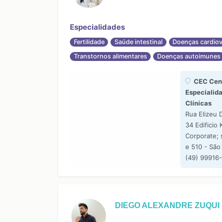
Especialidades
Fertilidade
Saúde intestinal
Doenças cardiov
Transtornos alimentares
Doenças autoimunes
CEC Cent
Especialid
Clínicas
Rua Elizeu 
34 Edificio 
Corporate; 
e 510 - São
(49) 99916
DIEGO ALEXANDRE ZUQUI