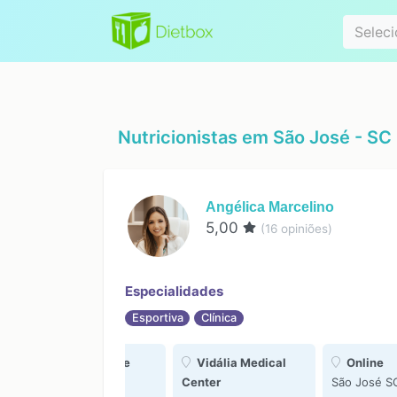
Especialidad
Seleci
Nutricionistas em
São José - SC
Angélica Marcelino
5,00
(
16
opiniões)
Especialidades
Esportiva
Clínica
CEC Centro de
Vidália Medical
Online
l
Especialidades
Center
São José S