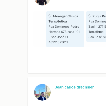
Abranger Clinica
Zuqui Ps
Terapêutica
Rua Doming
Rua Domingos Pedro
Zanini 277 
Hermes 673 casa 101
Terrafirme -
- São José SC
São José S
48991623011
Jean carlos drechsler