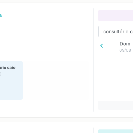
a
Dom
09/08
rio caio
C