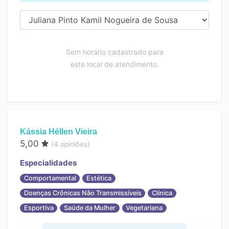
Sem horário cadastrado para
este local de atendimento.
Kássia Héllen Vieira
5,00
(
4
opiniões)
Especialidades
Comportamental
Estética
Doenças Crônicas Não Transmissíveis
Clínica
Esportiva
Saúde da Mulher
Vegetariana