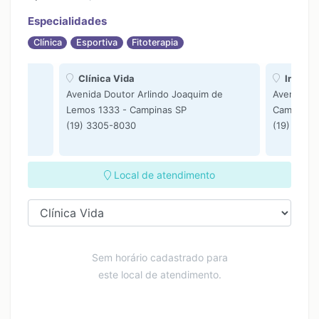
Especialidades
Clínica
Esportiva
Fitoterapia
Clínica Vida
Institu
as SP
Avenida Doutor Arlindo Joaquim de
Avenida D
Lemos 1333 - Campinas SP
Campinas
(19) 3305-8030
(19) 3305
Local de atendimento
Sem horário cadastrado para
este local de atendimento.