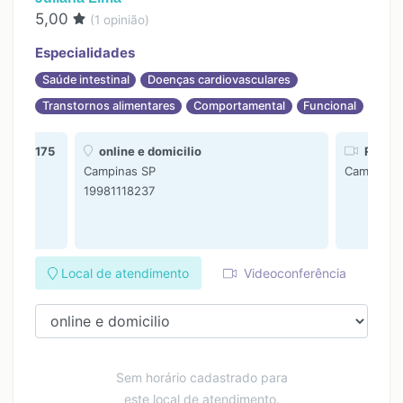
5,00
(
1
opinião)
Especialidades
Saúde intestinal
Doenças cardiovasculares
Transtornos alimentares
Comportamental
Funcional
Filho 175
online e domicilio
R: Nel
Campinas SP
Campinas
19981118237
Local de atendimento
Videoconferência
Sem horário cadastrado para
este local de atendimento.