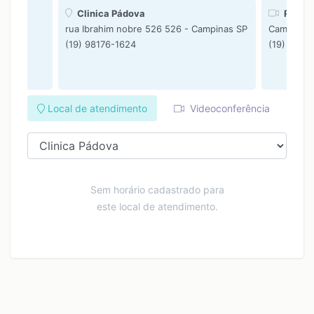
Clinica Pádova
Rodrig
rua Ibrahim nobre 526 526 - Campinas SP
Campinas
(19) 98176-1624
(19) 9817
Local de atendimento
Videoconferência
Sem horário cadastrado para
este local de atendimento.