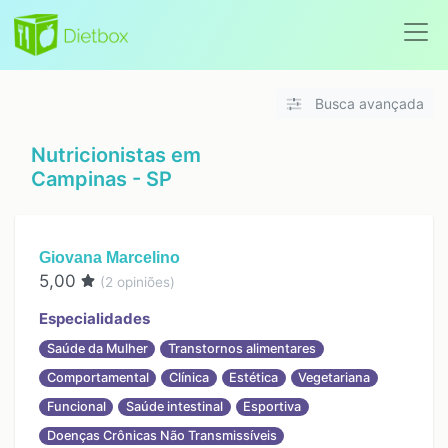
Busca avançada
Nutricionistas em
Campinas - SP
Giovana Marcelino
5,00
(
2
opiniões)
Especialidades
Saúde da Mulher
Transtornos alimentares
Comportamental
Clínica
Estética
Vegetariana
Funcional
Saúde intestinal
Esportiva
Doenças Crônicas Não Transmissíveis