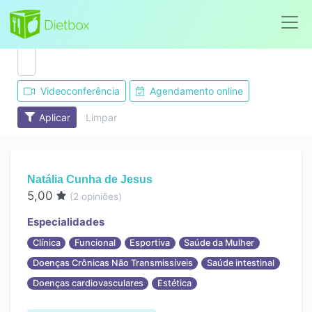
Busca avançada
Videoconferência
Agendamento online
Nutricionistas em
Aplicar
Limpar
Cariacica - ES
Natália Cunha de Jesus
5,00
(
2
opiniões)
Especialidades
Clínica
Funcional
Esportiva
Saúde da Mulher
Doenças Crônicas Não Transmissíveis
Saúde intestinal
Doenças cardiovasculares
Estética